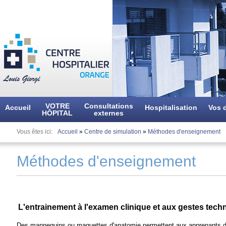
Aller
au
contenu
principal
VOTRE
Consultations
Accueil
Hospitalisation
Vos d
HÔPITAL
externes
Vous êtes ici
Accueil
»
Centre de simulation
»
Méthodes d'enseignement
Méthodes d'enseignement
L'entrainement à l'examen clinique et aux gestes tech
Des mannequins ou maquettes d'anatomie permettent aux apprenants de