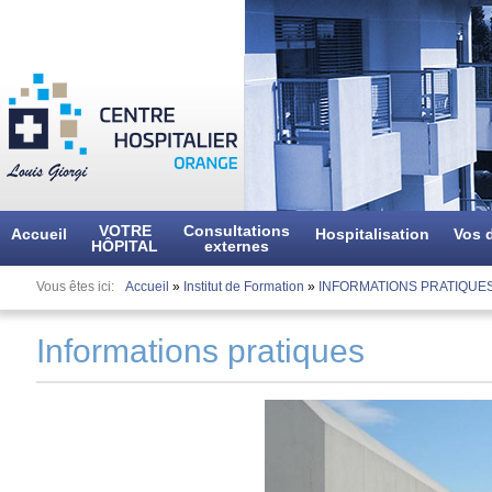
Aller
au
contenu
principal
VOTRE
Consultations
Accueil
Hospitalisation
Vos d
HÔPITAL
externes
Vous êtes ici
Accueil
»
Institut de Formation
»
INFORMATIONS PRATIQUE
Informations pratiques