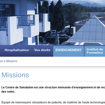
Aller
au
contenu
principal
Institut de
Hospitalisation
Vos droits
ENSEIGNEMENT
Formation
ion
»
Missions
Missions
Le Centre de Simulation est une structure innovante d'enseignement et de rech
des soins.
Équipé de mannequins simulateurs de patients, de matériel de haute technologie 