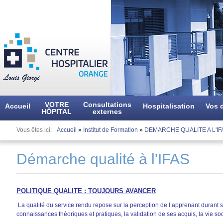
Aller
au
contenu
principal
VOTRE
Consultations
Accueil
Hospitalisation
Vos d
HÔPITAL
externes
Vous êtes ici
Accueil
»
Institut de Formation
»
DEMARCHE QUALITE A L'IF
Démarche qualité à l'IFAS
POLITIQUE QUALITE : TOUJOURS AVANCER
La qualité du service rendu repose sur la perception de l’apprenant durant s
connaissances théoriques et pratiques, la validation de ses acquis, la vie soci