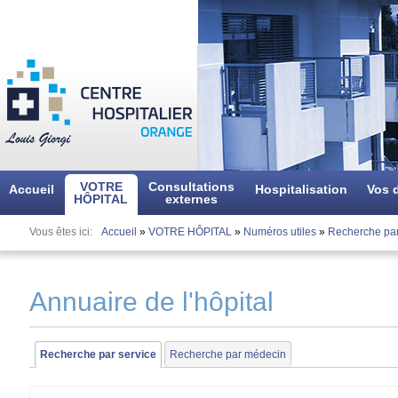
Aller
au
contenu
principal
VOTRE
Consultations
Accueil
Hospitalisation
Vos d
HÔPITAL
externes
Vous êtes ici
Accueil
»
VOTRE HÔPITAL
»
Numéros utiles
»
Recherche par
Annuaire de l'hôpital
Recherche par service
(onglet actif)
Recherche par médecin