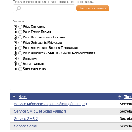
Trouver rapidement un service dans la liste ci-dessous...
Service
Pôle Chirurgie
Pôle Femme Enfant
Pôle Réadaptation - Gériatrie
Pôle Spécialités Médicales
Pôle Activités de Soutien Transversal
Pôle Urgences - SMUR - Consultations externes
Direction
Autres activités
Sites extérieurs
Nom
Titre
Service Médecine C (court séjour gériatrique)
Secréta
Service SMR 1 et Soins Palliatifs
Secréta
Service SMR 2
Secréta
Service Social
Secréta