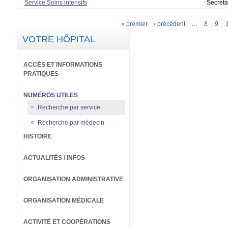
Service Soins intensifs
Secréta
« premier
‹ précédent
…
8
9
P
VOTRE HÔPITAL
a
g
ACCÈS ET INFORMATIONS
e
PRATIQUES
s
NUMÉROS UTILES
Recherche par service
Recherche par médecin
HISTOIRE
ACTUALITÉS / INFOS
ORGANISATION ADMINISTRATIVE
ORGANISATION MÉDICALE
ACTIVITÉ ET COOPÉRATIONS