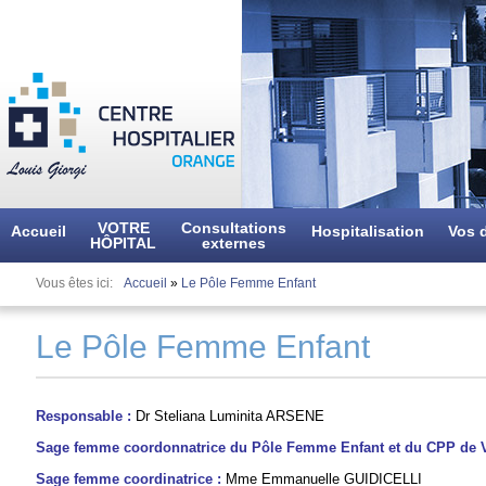
Aller
au
contenu
principal
VOTRE
Consultations
Accueil
Hospitalisation
Vos d
HÔPITAL
externes
Vous êtes ici
Accueil
»
Le Pôle Femme Enfant
Le Pôle Femme Enfant
Responsable :
Dr
Steliana Luminita
ARSENE
Sage femme
coordonnatrice du Pôle Femme Enfant et du CPP de V
Sage femme
coordinatrice :
Mme Emmanuelle GUIDICELLI